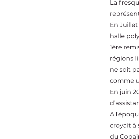
La fresqu
représent
En Juillet
halle pol
1ère remi
régions l
ne soit p
comme un
En juin 2
d’assista
A l’époqu
croyait à
du Copain 