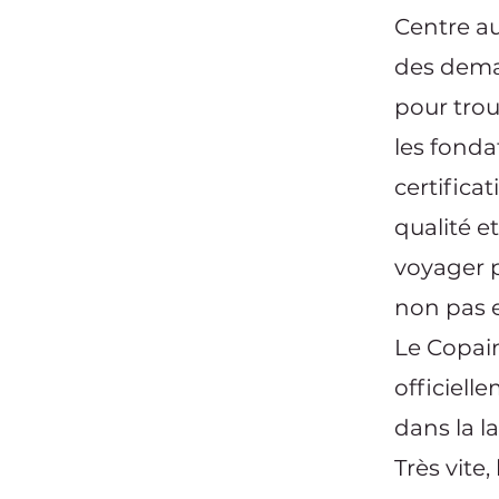
Centre au
des deman
pour trou
les fonda
certifica
qualité e
voyager p
non pas 
Le Copain
officiell
dans la 
Très vite