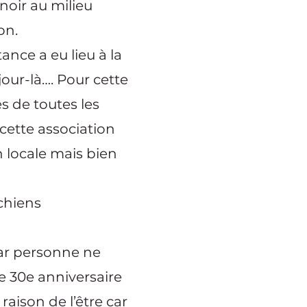
 noir au milieu
on.
tance a eu lieu à la
jour-là…. Pour cette
s de toutes les
 cette association
 locale mais bien
chiens
 car personne ne
le 30e anniversaire
 raison de l’être car