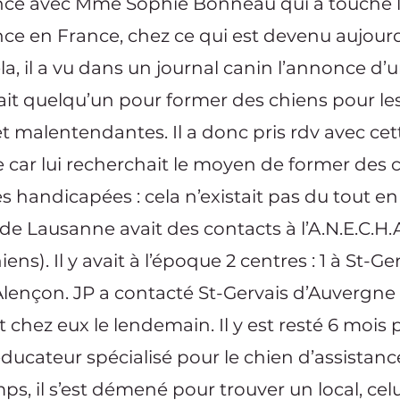
ance avec Mme Sophie Bonneau qui a touché l
nce en France, chez ce qui est devenu aujour
ela, il a vu dans un journal canin l’annonce d
ait quelqu’un pour former des chiens pour l
t malentendantes. Il a donc pris rdv avec ce
car lui recherchait le moyen de former des c
 handicapées : cela n’existait pas du tout en 
e Lausanne avait des contacts à l’A.N.E.C.H.
ens). Il y avait à l’époque 2 centres : 1 à St-G
 Alençon. JP a contacté St-Gervais d’Auvergne
ait chez eux le lendemain. Il y est resté 6 mois
cateur spécialisé pour le chien d’assistanc
ps, il s’est démené pour trouver un local, celu