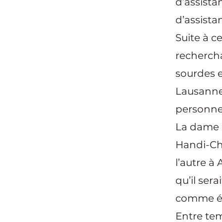
d’assist
d’assista
Suite à c
recherch
sourdes e
Lausanne 
personnes
La dame d
Handi-Chi
l’autre à
qu’il ser
comme édu
Entre tem