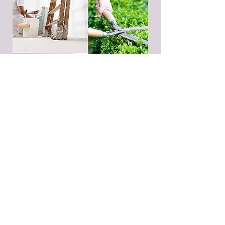
Vous savez bricoler ?
Vous aimez
jardiner ?
Venez nous aider à entretenir le
Centre
S'annoncer